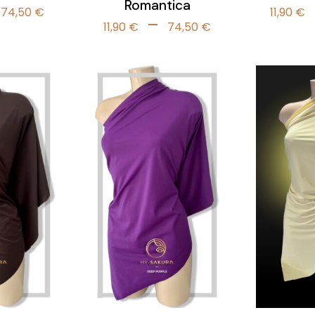
Romantica
Plage
74,50
€
11,90
€
Plage
–
de
11,90
€
74,50
€
de
prix :
prix :
11,90 €
11,90 €
à
à
74,50 €
74,50 €