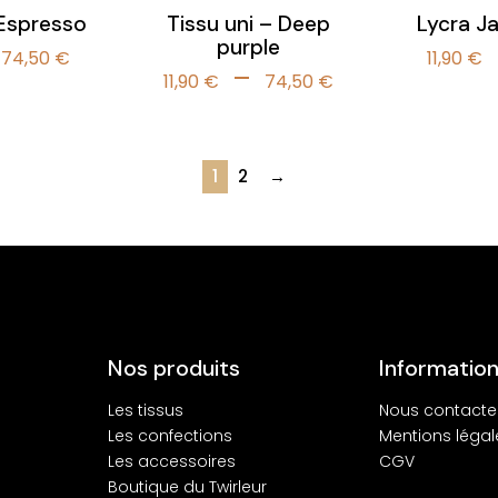
 Espresso
Tissu uni – Deep
Lycra J
purple
Plage
74,50
€
11,90
€
Plage
–
de
11,90
€
74,50
€
de
prix :
prix :
11,90 €
11,90 €
à
1
2
→
à
74,50 €
74,50 €
Nos produits
Informatio
Les tissus
Nous contacte
Les confections
Mentions légal
Les accessoires
CGV
Boutique du Twirleur