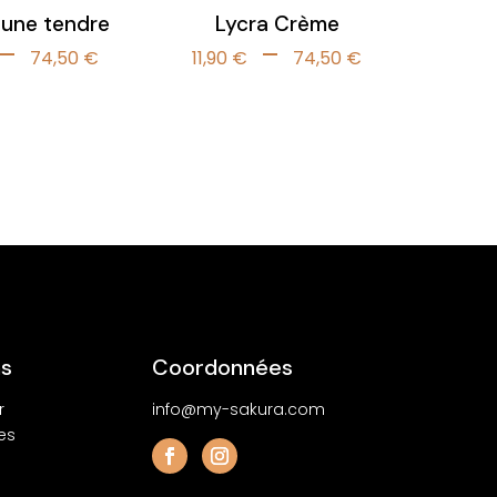
aune tendre
Lycra Crème
Plage
Plage
–
–
74,50
€
11,90
€
74,50
€
de
de
prix :
prix :
11,90 €
11,90 €
à
à
74,50 €
74,50 €
ns
Coordonnées
r
info@my-sakura.com
es