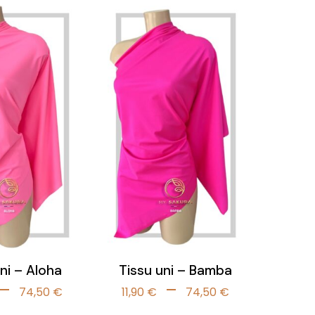
prix :
prix :
11,90 €
11,90 €
à
à
74,50 €
74,50 €
ni – Aloha
Tissu uni – Bamba
Plage
Plage
–
–
74,50
€
11,90
€
74,50
€
de
de