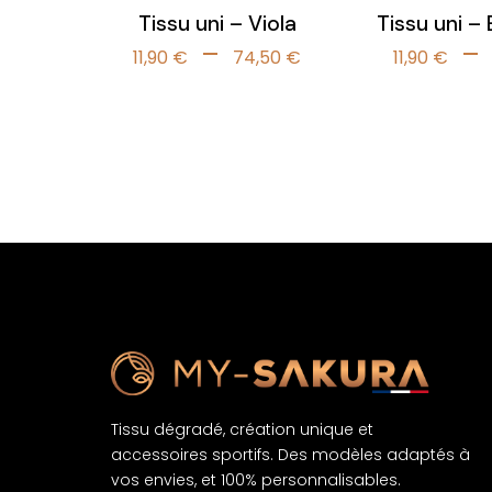
Tissu uni – Viola
Tissu uni –
Plage
–
–
11,90
€
74,50
€
11,90
€
de
prix :
11,90 €
à
74,50 €
Tissu dégradé, création unique et
accessoires sportifs. Des modèles adaptés à
vos envies, et 100% personnalisables.