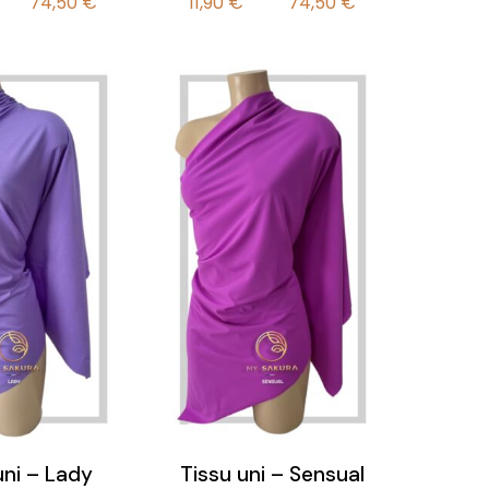
74,50
€
11,90
€
74,50
€
de
de
prix :
prix :
11,90 €
11,90 €
à
à
74,50 €
74,50 €
uni – Lady
Tissu uni – Sensual