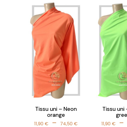
prix :
14,90 €
à
74,50 €
Tissu uni – Neon
Tissu uni
orange
gre
Plage
–
–
11,90
€
74,50
€
11,90
€