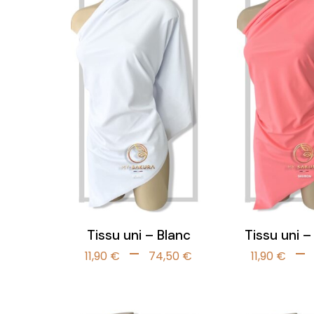
Tissu uni – Blanc
Tissu uni 
Plage
–
–
11,90
€
74,50
€
11,90
€
de
prix :
11,90 €