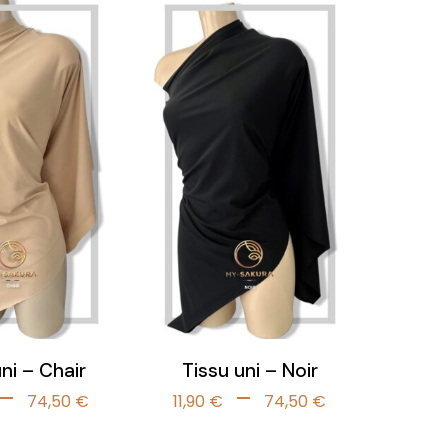
14,90 €
à
à
74,50 €
74,50 €
ni – Chair
Tissu uni – Noir
Plage
Plage
–
–
74,50
€
11,90
€
74,50
€
de
de