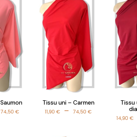
– Saumon
Tissu uni – Carmen
Tissu 
di
Plage
Plage
–
74,50
€
11,90
€
74,50
€
de
de
14,90
€
prix :
prix :
11,90 €
11,90 €