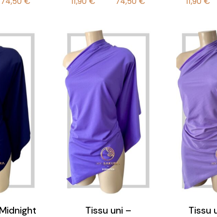
74,50
€
11,90
€
74,50
€
11,90
€
de
de
prix :
prix :
11,90 €
11,90 €
à
à
74,50 €
74,50 €
 Midnight
Tissu uni –
Tissu 