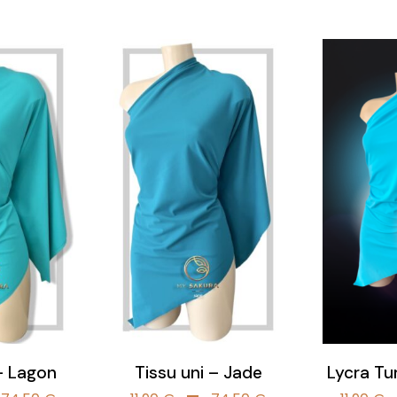
de
de
prix :
prix :
11,90 €
11,90 €
à
à
74,50 €
74,50 €
 – Lagon
Tissu uni – Jade
Lycra Tur
Plage
Plage
–