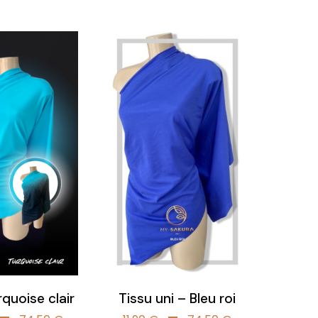
prix :
prix :
11,90 €
11,90 €
à
à
74,50 €
74,50 €
quoise clair
Tissu uni – Bleu roi
Plage
Plage
–
–