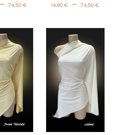
Plage
Plage
–
–
74,50
€
14,90
€
74,50
€
de
de
prix :
prix :
11,90 €
14,90 €
à
à
74,50 €
74,50 €