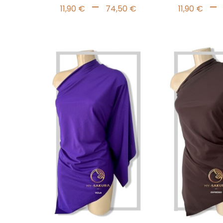
Plage
–
–
11,90
€
74,50
€
11,90
€
de
prix :
11,90 €
à
74,50 €