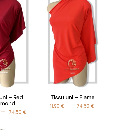
uni – Red
Tissu uni – Flame
amond
Plage
–
11,90
€
74,50
€
Plage
–
de
74,50
€
de
prix :
prix :
11,90 €