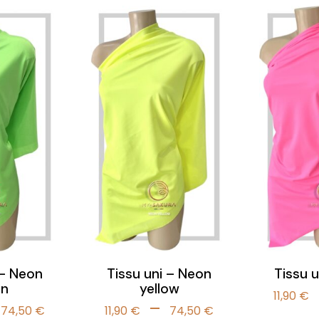
prix :
prix :
14,90 €
11,90 €
à
à
74,50 €
74,50 €
 – Neon
Tissu uni – Neon
Tissu u
en
yellow
11,90
€
Plage
Plage
–
74,50
€
11,90
€
74,50
€