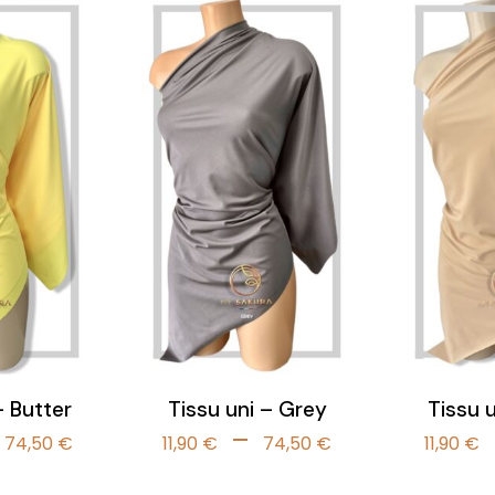
à
à
74,50 €
74,50 €
– Butter
Tissu uni – Grey
Tissu u
Plage
Plage
–
74,50
€
11,90
€
74,50
€
11,90
€
de
de