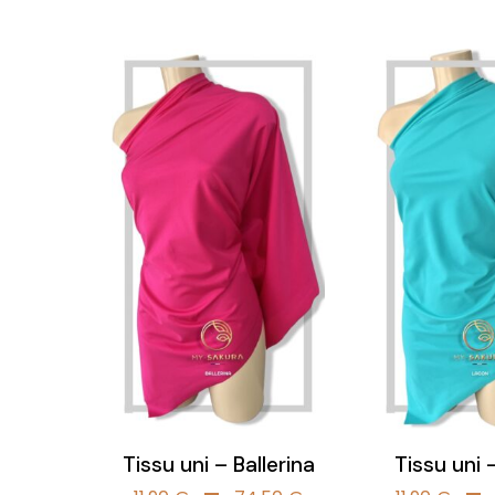
de
prix :
11,90 €
à
74,50 €
Tissu uni – Ballerina
Tissu uni
Plage
–
–