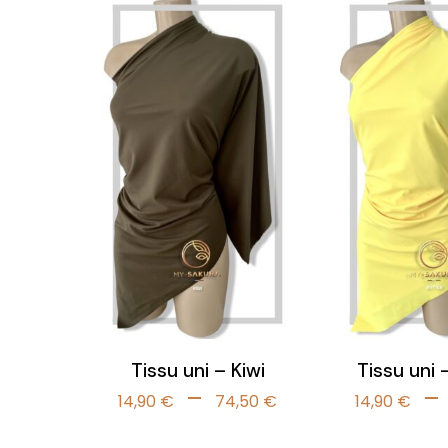
à
74,50 €
Tissu uni – Kiwi
Tissu uni 
Plage
–
–
14,90
€
74,50
€
14,90
€
de