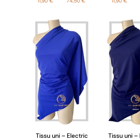
11,90
€
74,50
€
11,90
€
de
prix :
11,90 €
à
74,50 €
Tissu uni – Electric
Tissu uni –